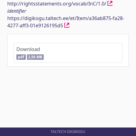
http://rightsstatements.org/vocab/InC/1.0/
identifier
https://digikogu.taltech.ee/et/Item/a36ab875-fa28-
4277-aff3-01e9126195d5
Download
pdf
2,56 MB
TALTECH DIGIKOGU