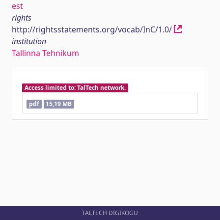
est
rights
http://rightsstatements.org/vocab/InC/1.0/
institution
Tallinna Tehnikum
Access limited to: TalTech network.
pdf
15,19 MB
TALTECH DIGIKOGU