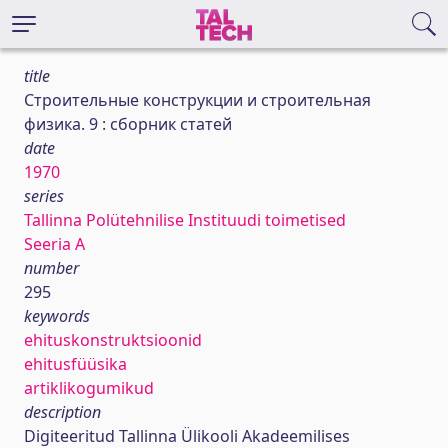
title
Строительные конструкции и строительная
физика. 9 : сборник статей
date
1970
series
Tallinna Polütehnilise Instituudi toimetised
Seeria A
number
295
keywords
ehituskonstruktsioonid
ehitusfüüsika
artiklikogumikud
description
Digiteeritud Tallinna Ülikooli Akadeemilises