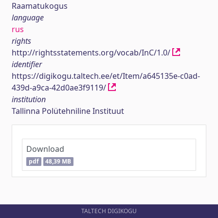
Raamatukogus
language
rus
rights
http://rightsstatements.org/vocab/InC/1.0/
identifier
https://digikogu.taltech.ee/et/Item/a645135e-c0ad-
439d-a9ca-42d0ae3f9119/
institution
Tallinna Polütehniline Instituut
Download
pdf
48,39 MB
TALTECH DIGIKOGU