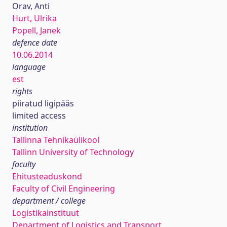
Orav, Anti
Hurt, Ulrika
Popell, Janek
defence date
10.06.2014
language
est
rights
piiratud ligipääs
limited access
institution
Tallinna Tehnikaülikool
Tallinn University of Technology
faculty
Ehitusteaduskond
Faculty of Civil Engineering
department / college
Logistikainstituut
Department of Logistics and Transport