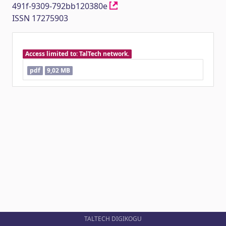
491f-9309-792bb120380e
ISSN 17275903
Access limited to: TalTech network.
pdf
9,02 MB
TALTECH DIGIKOGU