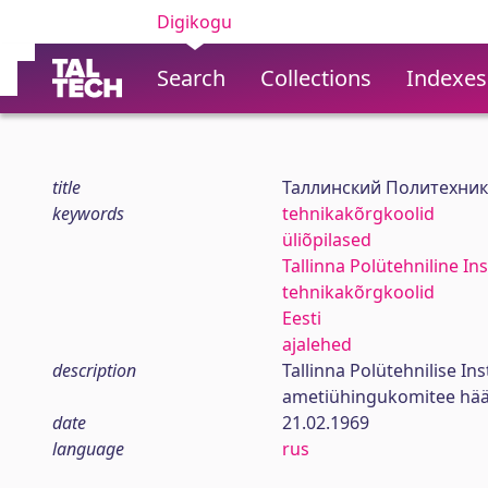
Digikogu
Search
Collections
Indexes
title
Таллинский Политехник
keywords
tehnikakõrgkoolid
üliõpilased
Tallinna Polütehniline Ins
tehnikakõrgkoolid
Eesti
ajalehed
description
Tallinna Polütehnilise In
ametiühingukomitee hää
date
21.02.1969
language
rus