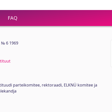
FAQ
 № 6 1969
tituut
stituudi parteikomitee, rektoraadi, ELKNÜ komitee ja
lekandja