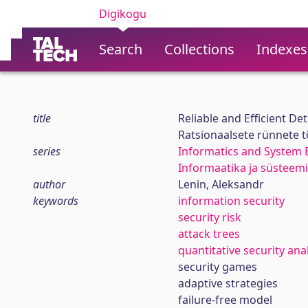
Digikogu
Search
Collections
Indexes
title
Reliable and Efficient De
Ratsionaalsete rünnete t
series
Informatics and System 
Informaatika ja süsteemi
author
Lenin, Aleksandr
keywords
information security
security risk
attack trees
quantitative security ana
security games
adaptive strategies
failure-free model