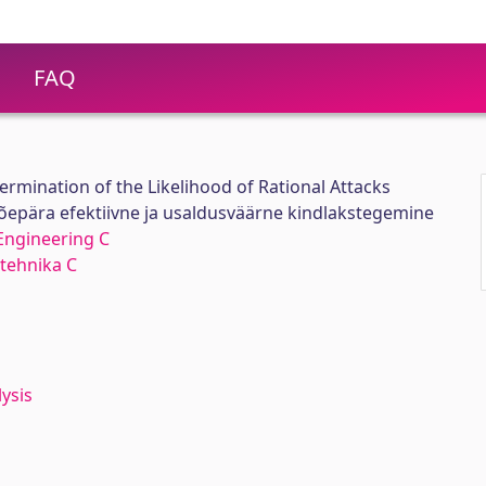
FAQ
termination of the Likelihood of Rational Attacks
õepära efektiivne ja usaldusväärne kindlakstegemine
Engineering C
tehnika C
lysis