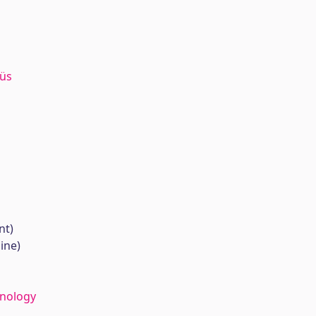
üüs
nt)
ine)
hnology