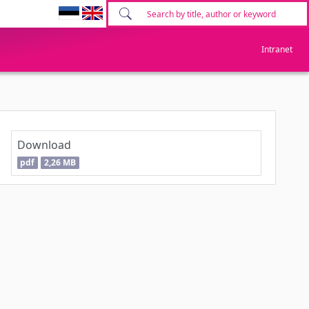
Intranet
Download
pdf
2,26 MB