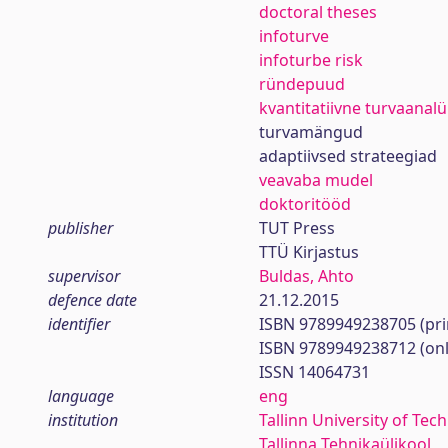
doctoral theses
infoturve
infoturbe risk
ründepuud
kvantitatiivne turvaanal
turvamängud
adaptiivsed strateegiad
veavaba mudel
doktoritööd
publisher
TUT Press
TTÜ Kirjastus
supervisor
Buldas, Ahto
defence date
21.12.2015
identifier
ISBN 9789949238705 (pri
ISBN 9789949238712 (onl
ISSN 14064731
language
eng
institution
Tallinn University of Tec
Tallinna Tehnikaülikool