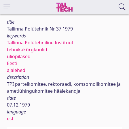
title
Tallinna Polütehnik Nr 37 1979
keywords
Tallinna Polütehniline Instituut
tehnikakõrgkoolid
üliõpilased
Eesti
ajalehed
description
TPI parteikomitee, rektoraadi, komsomolikomitee ja
ametiühingukomitee häälekandja
date
07.12.1979
language
est