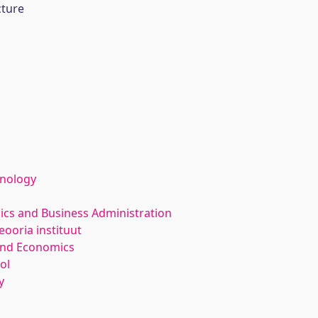
cture
hnology
ics and Business Administration
ooria instituut
and Economics
ol
y