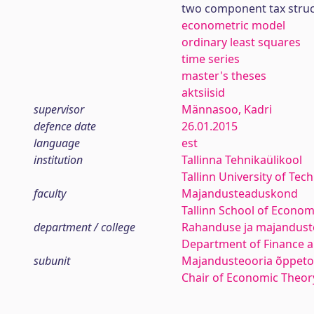
two component tax stru
econometric model
ordinary least squares
time series
master's theses
aktsiisid
supervisor
Männasoo, Kadri
defence date
26.01.2015
language
est
institution
Tallinna Tehnikaülikool
Tallinn University of Tec
faculty
Majandusteaduskond
Tallinn School of Econom
department / college
Rahanduse ja majanduste
Department of Finance 
subunit
Majandusteooria õppeto
Chair of Economic Theor