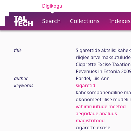
Digikogu
Search
Collections
Indexes
title
Sigarettide aktsiis: kah
riigieelarve maksutulude
Cigarette Excise Taxatio
Revenues in Estonia 200
author
Pardel, Liis-Ann
keywords
sigaretid
kahekomponendiline ma
ökonomeetrilise mudeli 
vähimruutude meetod
aegridade analüüs
magistritööd
cigarette excise