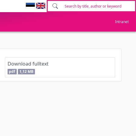
Intranet
Download fulltext
pdf
1,12 MB