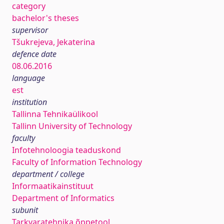
category
bachelor's theses
supervisor
Tšukrejeva, Jekaterina
defence date
08.06.2016
language
est
institution
Tallinna Tehnikaülikool
Tallinn University of Technology
faculty
Infotehnoloogia teaduskond
Faculty of Information Technology
department / college
Informaatikainstituut
Department of Informatics
subunit
Tarkvaratehnika õppetool