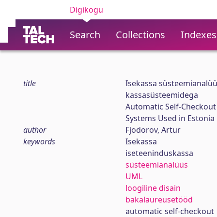
Digikogu
Search
Collections
Indexes
title
Isekassa süsteemianalüüs
kassasüsteemidega
Automatic Self-Checkout
Systems Used in Estonia
author
Fjodorov, Artur
keywords
Isekassa
iseteeninduskassa
süsteemianalüüs
UML
loogiline disain
bakalaureusetööd
automatic self-checkout