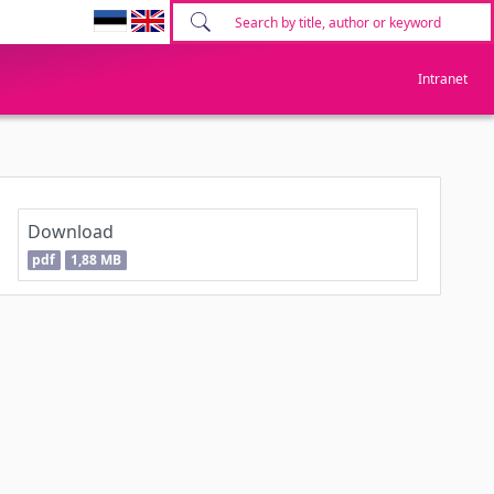
Intranet
Download
pdf
1,88 MB