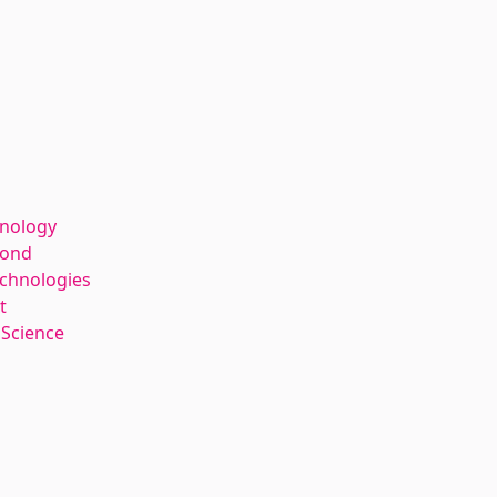
hnology
kond
echnologies
t
 Science