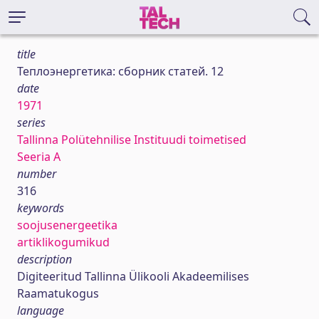
title
Теплоэнергетика: сборник статей. 12
date
1971
series
Tallinna Polütehnilise Instituudi toimetised
Seeria A
number
316
keywords
soojusenergeetika
artiklikogumikud
description
Digiteeritud Tallinna Ülikooli Akadeemilises
Raamatukogus
language