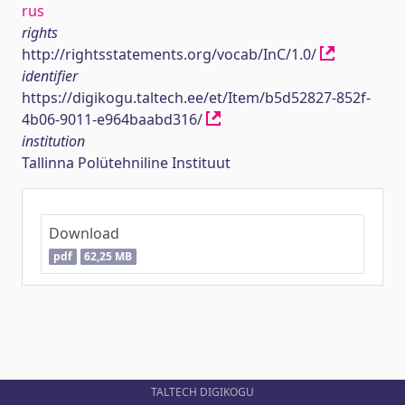
rus
rights
http://rightsstatements.org/vocab/InC/1.0/
identifier
https://digikogu.taltech.ee/et/Item/b5d52827-852f-
4b06-9011-e964baabd316/
institution
Tallinna Polütehniline Instituut
Download
pdf
62,25 MB
TALTECH DIGIKOGU