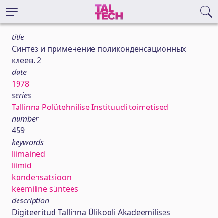
title
Синтез и применение поликонденсационных
клеев. 2
date
1978
series
Tallinna Polütehnilise Instituudi toimetised
number
459
keywords
liimained
liimid
kondensatsioon
keemiline süntees
description
Digiteeritud Tallinna Ülikooli Akadeemilises