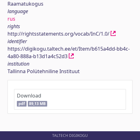
Raamatukogus
language
rus
rights
http://rightsstatements.org/vocab/InC/1.0/
identifier
https://digikogu.taltech.ee/et/Item/b615a4dd-bb4c-
4a80-888a-b13d1a4c52d3
institution
Tallinna Polütehniline Instituut
Download
pdf
89,13 MB
TALTECH DIGIKOGU