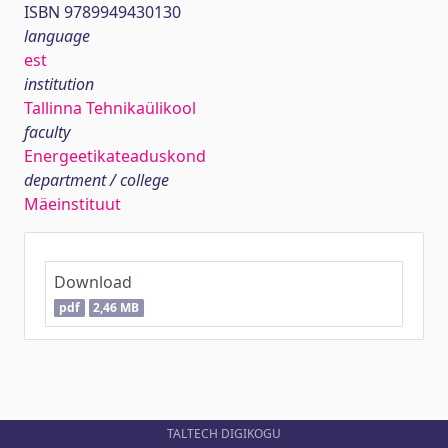
ISBN 9789949430130
language
est
institution
Tallinna Tehnikaülikool
faculty
Energeetikateaduskond
department / college
Mäeinstituut
Download
pdf
2,46 MB
TALTECH DIGIKOGU