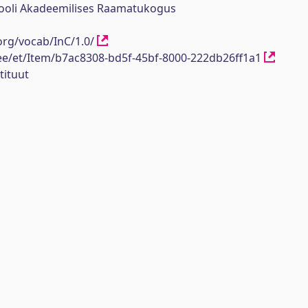
ikooli Akadeemilises Raamatukogus
org/vocab/InC/1.0/
h.ee/et/Item/b7ac8308-bd5f-45bf-8000-222db26ff1a1
tituut