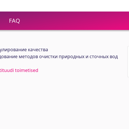
FAQ
улирование качества
дование методов очистки природных и сточных вод
stituudi toimetised