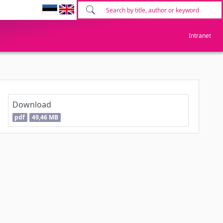
Intranet
Download
pdf
49,46 MB