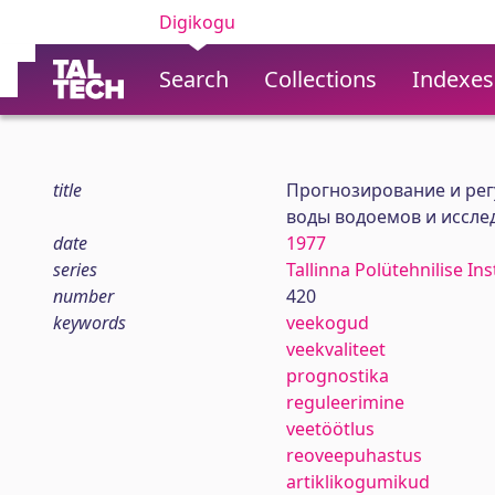
Digikogu
Search
Collections
Indexes
title
Прогнозирование и рег
воды водоемов и иссле
date
1977
series
Tallinna Polütehnilise In
number
420
keywords
veekogud
veekvaliteet
prognostika
reguleerimine
veetöötlus
reoveepuhastus
artiklikogumikud