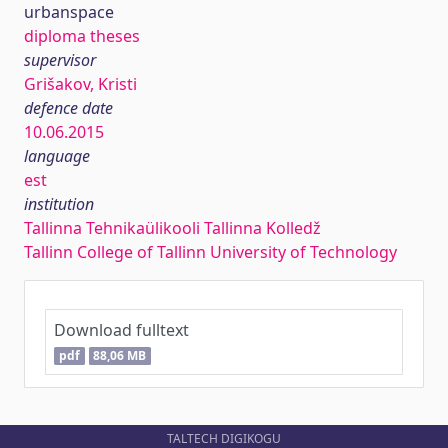
urbanspace
diploma theses
supervisor
Grišakov, Kristi
defence date
10.06.2015
language
est
institution
Tallinna Tehnikaülikooli Tallinna Kolledž
Tallinn College of Tallinn University of Technology
Download fulltext
pdf
88,06 MB
TALTECH DIGIKOGU