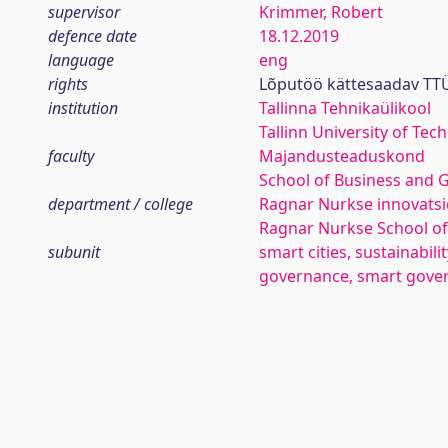
supervisor
Krimmer, Robert
defence date
18.12.2019
language
eng
rights
Lõputöö kättesaadav TTÜ
institution
Tallinna Tehnikaülikool
Tallinn University of Tec
faculty
Majandusteaduskond
School of Business and 
department / college
Ragnar Nurkse innovatsio
Ragnar Nurkse School o
subunit
smart cities, sustainabi
governance, smart gove