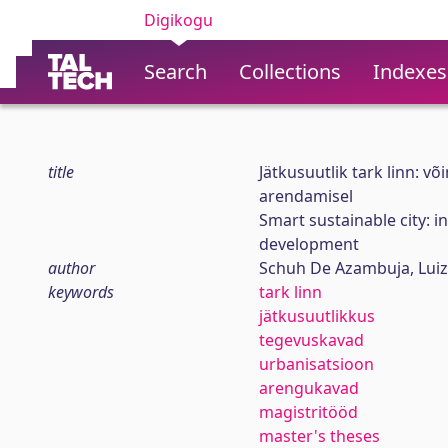
Digikogu
Search
Collections
Indexes
title
Jätkusuutlik tark linn: v
arendamisel
Smart sustainable city: 
development
author
Schuh De Azambuja, Lui
keywords
tark linn
jätkusuutlikkus
tegevuskavad
urbanisatsioon
arengukavad
magistritööd
master's theses