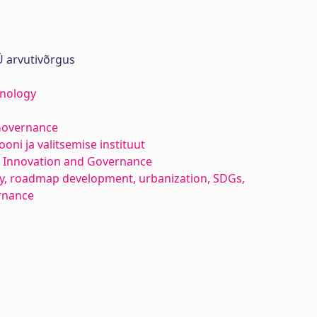
 arvutivõrgus
hnology
Governance
oni ja valitsemise instituut
f Innovation and Governance
lity, roadmap development, urbanization, SDGs,
rnance