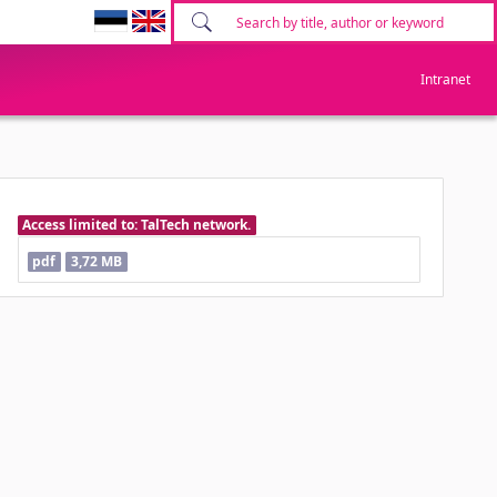
Intranet
Access limited to: TalTech network.
pdf
3,72 MB