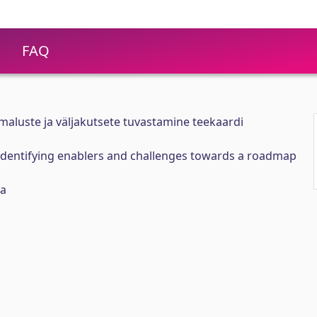
FAQ
õimaluste ja väljakutsete tuvastamine teekaardi
indentifying enablers and challenges towards a roadmap
za