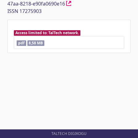
47aa-8218-e90fa0690e16
ISSN 17275903
Access limited to: TalTech network.
pdf
8,58 MB
TALTECH DIGIKOGU