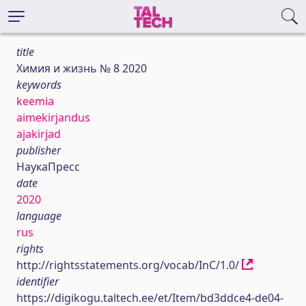
title
Химия и жизнь № 8 2020
keywords
keemia
aimekirjandus
ajakirjad
publisher
НаукаПресс
date
2020
language
rus
rights
http://rightsstatements.org/vocab/InC/1.0/
identifier
https://digikogu.taltech.ee/et/Item/bd3ddce4-de04-