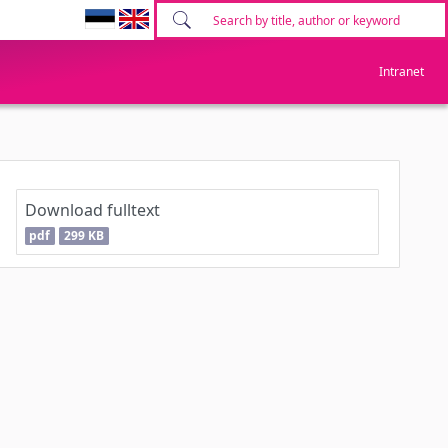
Intranet
Download fulltext
pdf
299 KB