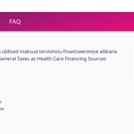
FAQ
s üldised maksud tervishoiu finantseerimise allikana
General Taxes as Health Care Financing Sources
m
em