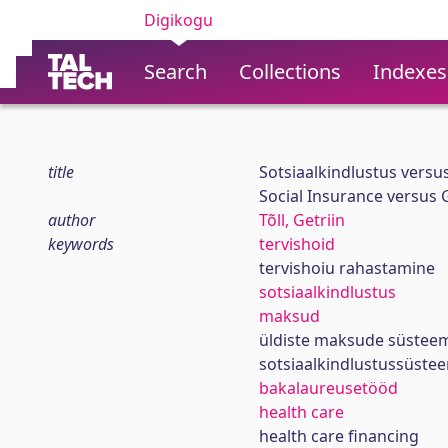
Digikogu
Search
Collections
Indexes
title
Sotsiaalkindlustus versu
Social Insurance versus 
author
Tõll, Getriin
keywords
tervishoid
tervishoiu rahastamine
sotsiaalkindlustus
maksud
üldiste maksude süstee
sotsiaalkindlustussüste
bakalaureusetööd
health care
health care financing