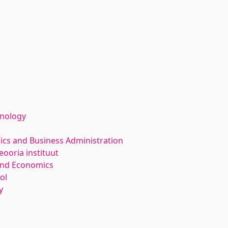
hnology
ics and Business Administration
ooria instituut
and Economics
ol
y