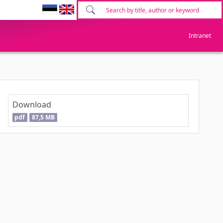
Intranet
Download
pdf
87,5 MB