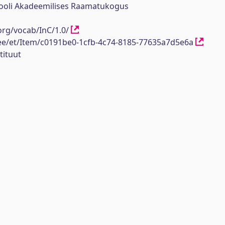
ikooli Akadeemilises Raamatukogus
org/vocab/InC/1.0/
h.ee/et/Item/c0191be0-1cfb-4c74-8185-77635a7d5e6a
tituut