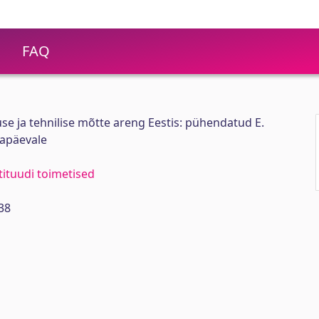
FAQ
se ja tehnilise mõtte areng Eestis: pühendatud E.
tapäevale
stituudi toimetised
38