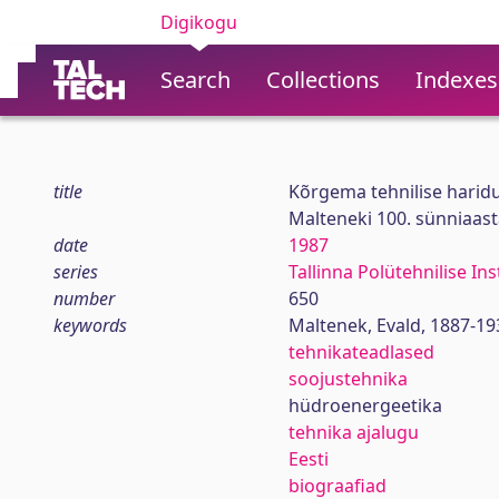
Digikogu
Search
Collections
Indexes
title
Kõrgema tehnilise haridu
Malteneki 100. sünniaas
date
1987
series
Tallinna Polütehnilise In
number
650
keywords
Maltenek, Evald, 1887-19
tehnikateadlased
soojustehnika
hüdroenergeetika
tehnika ajalugu
Eesti
biograafiad