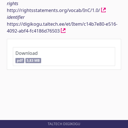
rights
http://rightsstatements.org/vocab/InC/1.0/
identifier
https://digikogu.taltech.ee/et/Item/c14b7e80-e516-
4092-abf4-fc4186d76503
Download
pdf
5,83 MB
TALTECH DIGIKOGU