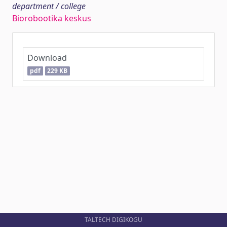
department / college
Biorobootika keskus
Download
pdf
229 KB
TALTECH DIGIKOGU