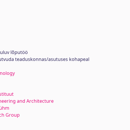
uuluv lõputöö
tutvuda teaduskonnas/asutuses kohapeal
hnology
stituut
neering and Architecture
rühm
rch Group