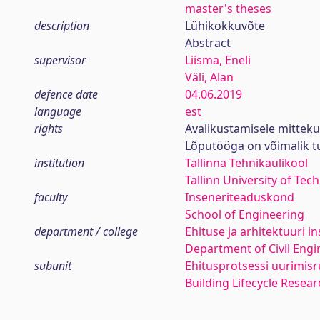
master's theses
description
Lühikokkuvõte
Abstract
supervisor
Liisma, Eneli
Väli, Alan
defence date
04.06.2019
language
est
rights
Avalikustamisele mittek
Lõputööga on võimalik 
institution
Tallinna Tehnikaülikool
Tallinn University of Tec
faculty
Inseneriteaduskond
School of Engineering
department / college
Ehituse ja arhitektuuri in
Department of Civil Engi
subunit
Ehitusprotsessi uurimis
Building Lifecycle Resea