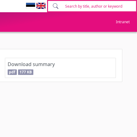
Intranet
Download summary
pdf
177 KB