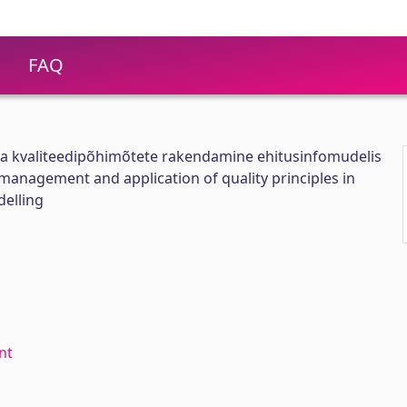
FAQ
 ja kvaliteedipõhimõtete rakendamine ehitusinfomudelis
 management and application of quality principles in
delling
nt