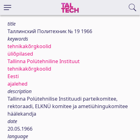
title
Таллинский Политехник № 19 1966
keywords
tehnikakõrgkoolid
üliõpilased
Tallinna Polütehniline Instituut
tehnikakõrgkoolid
Eesti
ajalehed
description
Tallinna Polütehnilise Instituudi parteikomitee,
rektoraadi, ELKNÜ komitee ja ametiühingukomitee
häälekandja
date
20.05.1966
language