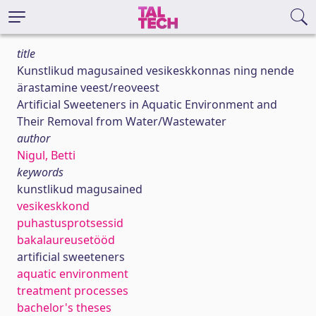
title
Kunstlikud magusained vesikeskkonnas ning nende
ärastamine veest/reoveest
Artificial Sweeteners in Aquatic Environment and
Their Removal from Water/Wastewater
author
Nigul, Betti
keywords
kunstlikud magusained
vesikeskkond
puhastusprotsessid
bakalaureusetööd
artificial sweeteners
aquatic environment
treatment processes
bachelor's theses