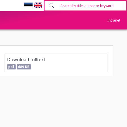
Intranet
Download fulltext
pdf
689 KB