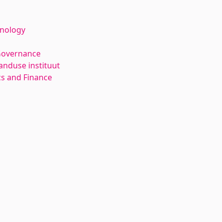
hnology
Governance
anduse instituut
s and Finance