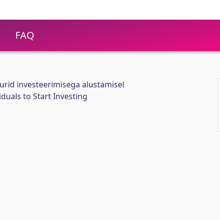
FAQ
urid investeerimisega alustamisel
iduals to Start Investing