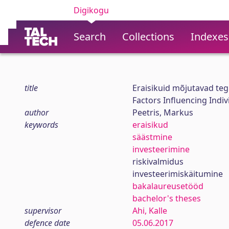
Digikogu
Search
Collections
Indexes
title
Eraisikuid mõjutavad teg
Factors Influencing Indiv
author
Peetris, Markus
keywords
eraisikud
säästmine
investeerimine
riskivalmidus
investeerimiskäitumine
bakalaureusetööd
bachelor's theses
supervisor
Ahi, Kalle
defence date
05.06.2017