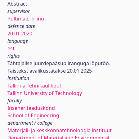
Abstract
supervisor
Poltimäe, Triinu
defence date
20.01.2020
language
est
rights
Tähtajalise juurdepääsupiiranguga lõputöö.
Täistekst avalikustatakse 20.01.2025
institution
Tallinna Tehnikaülikool
Tallinn University of Technology
faculty
Inseneriteaduskond
School of Engineering
department / college
Materjali- ja keskkonnatehnoloogia instituut
Department of Material and Environmental