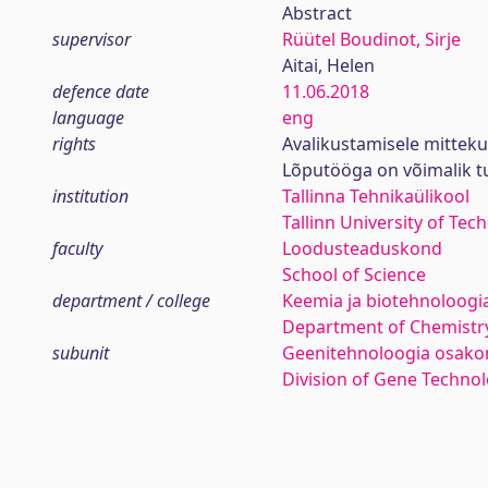
Abstract
supervisor
Rüütel Boudinot, Sirje
Aitai, Helen
defence date
11.06.2018
language
eng
rights
Avalikustamisele mittek
Lõputööga on võimalik 
institution
Tallinna Tehnikaülikool
Tallinn University of Tec
faculty
Loodusteaduskond
School of Science
department / college
Keemia ja biotehnoloogia
Department of Chemistr
subunit
Geenitehnoloogia osako
Division of Gene Techno