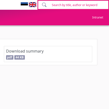
Intranet
Download summary
pdf
44 KB