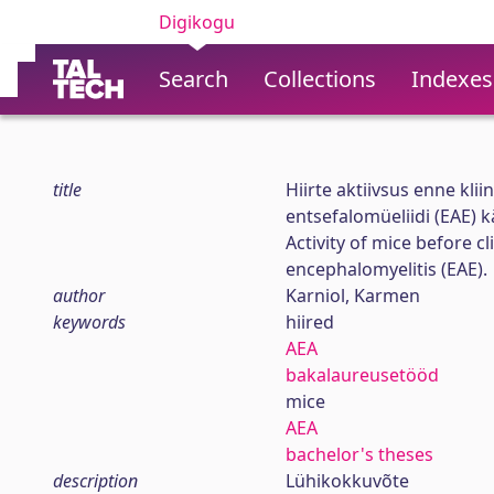
Digikogu
Search
Collections
Indexes
title
Hiirte aktiivsus enne kl
entsefalomüeliidi (EAE) k
Activity of mice before 
encephalomyelitis (EAE).
author
Karniol, Karmen
keywords
hiired
AEA
bakalaureusetööd
mice
AEA
bachelor's theses
description
Lühikokkuvõte