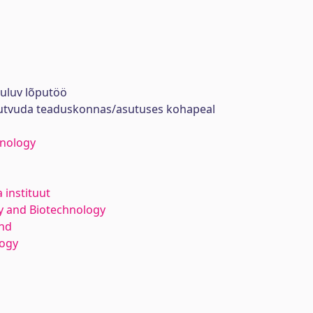
uuluv lõputöö
tutvuda teaduskonnas/asutuses kohapeal
hnology
 instituut
y and Biotechnology
nd
logy