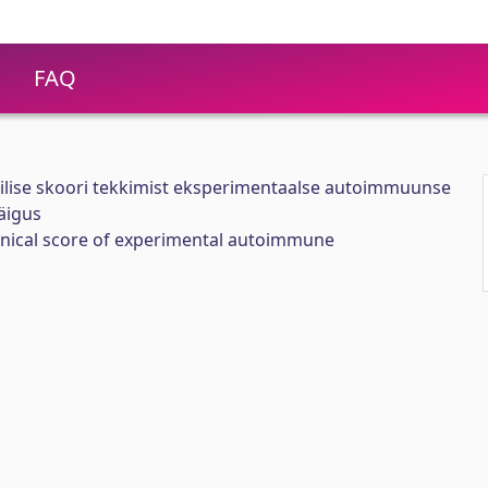
FAQ
iinilise skoori tekkimist eksperimentaalse autoimmuunse
äigus
clinical score of experimental autoimmune