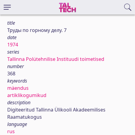
title
Труды по горному делу. 7
date
1974
series
Tallinna Polütehnilise Instituudi toimetised
number
368
keywords
mäendus
artiklikogumikud
description
Digiteeritud Tallinna Ülikooli Akadeemilises
Raamatukogus
language
rus