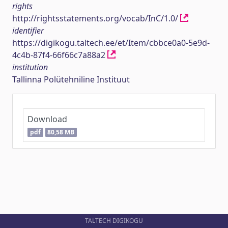
rights
http://rightsstatements.org/vocab/InC/1.0/
identifier
https://digikogu.taltech.ee/et/Item/cbbce0a0-5e9d-
4c4b-87f4-66f66c7a88a2
institution
Tallinna Polütehniline Instituut
Download
pdf
80,58 MB
TALTECH DIGIKOGU