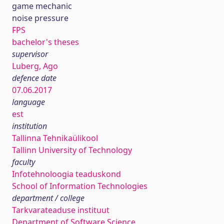
game mechanic
noise pressure
FPS
bachelor's theses
supervisor
Luberg, Ago
defence date
07.06.2017
language
est
institution
Tallinna Tehnikaülikool
Tallinn University of Technology
faculty
Infotehnoloogia teaduskond
School of Information Technologies
department / college
Tarkvarateaduse instituut
Department of Software Science