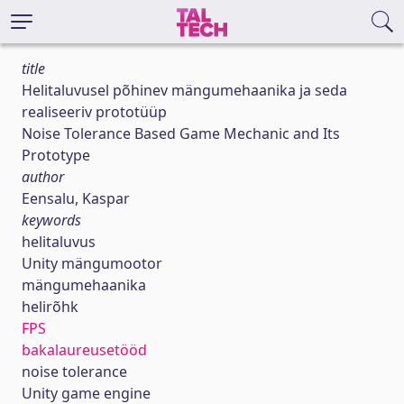
title
Helitaluvusel põhinev mängumehaanika ja seda
realiseeriv prototüüp
Noise Tolerance Based Game Mechanic and Its
Prototype
author
Eensalu, Kaspar
keywords
helitaluvus
Unity mängumootor
mängumehaanika
helirõhk
FPS
bakalaureusetööd
noise tolerance
Unity game engine