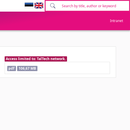
Intranet
Access limited to: TalTech network.
pdf
106,67 MB