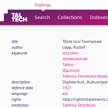
Digikogu
Search
Collections
Indexes
title
Tõste tool Toompeale
author
Lepp, Rudolf
keywords
tõstukid
tõstemasinad
Tallinn
lõputööd
Tallinna Tehnikumi lõpet
description
Digiteeritud „Kultuuripä
defence date
1927
language
est
rights
http://rightsstatements.
institution
Tallinna Tehnikum