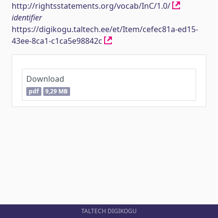
http://rightsstatements.org/vocab/InC/1.0/
identifier
https://digikogu.taltech.ee/et/Item/cefec81a-ed15-
43ee-8ca1-c1ca5e98842c
Download
pdf
9,29 MB
TALTECH DIGIKOGU