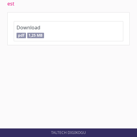
est
Download
pdf
1,25 MB
TALTECH DIGIKOGU