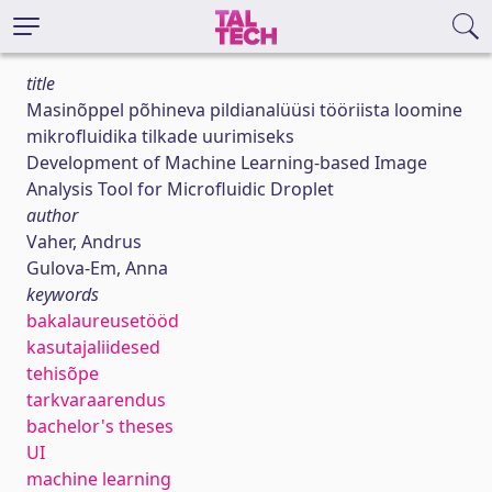
title
Masinõppel põhineva pildianalüüsi tööriista loomine
mikrofluidika tilkade uurimiseks
Development of Machine Learning-based Image
Analysis Tool for Microfluidic Droplet
author
Vaher, Andrus
Gulova-Em, Anna
keywords
bakalaureusetööd
kasutajaliidesed
tehisõpe
tarkvaraarendus
bachelor's theses
UI
machine learning