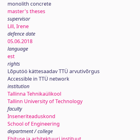
monolith concrete
master's theses
supervisor
Lill, Irene
defence date
05.06.2018
language
est
rights
Lõputöö kättesaadav TTÜ arvutivõrgus
Accessible in TTÜ network
institution
Tallinna Tehnikaülikool
Tallinn University of Technology
faculty
Inseneriteaduskond
School of Engineering
department / college
Ehituse ja arhitektuuri instituut