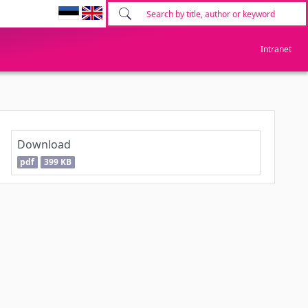
Intranet
Download
pdf
399 KB