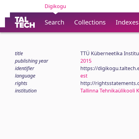
Digikogu
Search
Collections
Indexes
title
TTÜ Küberneetika Instit
publishing year
2015
identifier
https://digikogu.taltec
language
est
rights
http://rightsstatements.
institution
Tallinna Tehnikaülikooli 