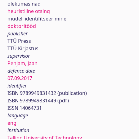
olekumasinad
heuristiline otsing
mudeli identifitseerimine
doktoritööd
publisher
TTÜ Press
TTÜ Kirjastus
supervisor
Penjam, Jaan
defence date
07.09.2017
identifier
ISBN 9789949831432 (publication)
ISBN 9789949831449 (pdf)
ISSN 14064731
language
eng
institution
Tallinn University of Technology