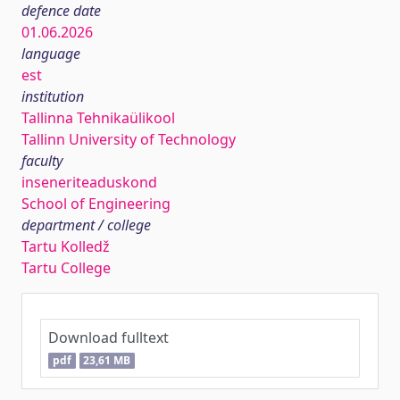
defence date
01.06.2026
language
est
institution
Tallinna Tehnikaülikool
Tallinn University of Technology
faculty
inseneriteaduskond
School of Engineering
department / college
Tartu Kolledž
Tartu College
Download fulltext
pdf
23,61 MB