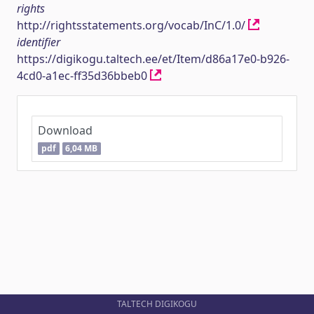
rights
http://rightsstatements.org/vocab/InC/1.0/
identifier
https://digikogu.taltech.ee/et/Item/d86a17e0-b926-
4cd0-a1ec-ff35d36bbeb0
Download
pdf
6,04 MB
TALTECH DIGIKOGU