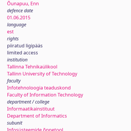
Õunapuu, Enn
defence date
01.06.2015
language
est
rights
piiratud ligipääs
limited access
institution
Tallinna Tehnikaülikool
Tallinn University of Technology
faculty
Infotehnoloogia teaduskond
Faculty of Information Technology
department / college
Informaatikainstituut
Department of Informatics
subunit
Infosüsteemide õppetool