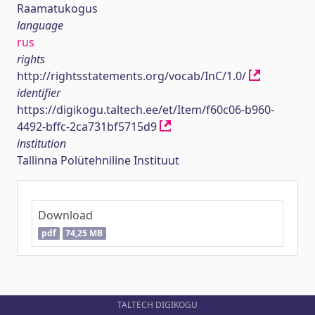
Raamatukogus
language
rus
rights
http://rightsstatements.org/vocab/InC/1.0/
identifier
https://digikogu.taltech.ee/et/Item/f60c06-b960-
4492-bffc-2ca731bf5715d9
institution
Tallinna Polütehniline Instituut
Download
pdf
74,25 MB
TALTECH DIGIKOGU