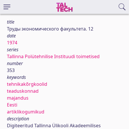
title
Труды экономического факультета. 12
date
1974
series
Tallinna Polütehnilise Instituudi toimetised
number
353
keywords
tehnikakõrgkoolid
teaduskonnad
majandus
Eesti
artiklikogumikud
description
Digiteeritud Tallinna Ülikooli Akadeemilises