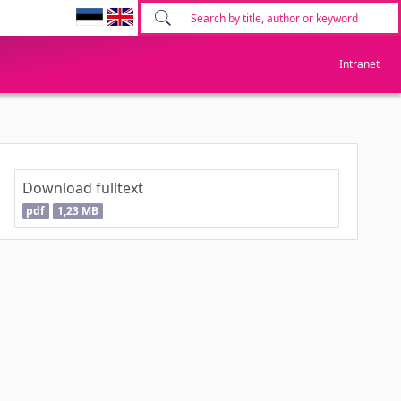
Intranet
Download fulltext
pdf
1,23 MB