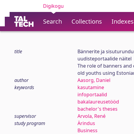
Digikogu
Search
Collections
Indexes
title
Bännerite ja sisuturundu
uudisteportaalide näitel
The role of banners and 
old youths using Estonia
author
Aasorg, Daniel
keywords
kasutamine
infoportaalid
bakalaureusetööd
bachelor's theses
supervisor
Arvola, René
study program
Ärindus
Business