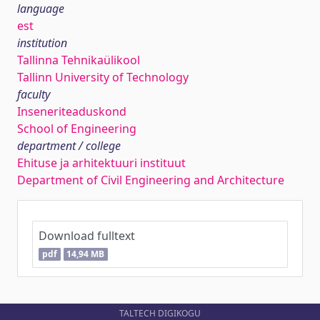
language
est
institution
Tallinna Tehnikaülikool
Tallinn University of Technology
faculty
Inseneriteaduskond
School of Engineering
department / college
Ehituse ja arhitektuuri instituut
Department of Civil Engineering and Architecture
Download fulltext
pdf
14,94 MB
TALTECH DIGIKOGU