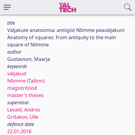
title
Väljakute anatoomia: antiigist Nõmme peaväljakuni
Anatomy of squares: from antiquity to the main
square of Nõmme
author
Gustavson, Maarja
keywords
väljakud
Nõmme (Tallinn)
magistritööd
master's theses
supervisor
Levald, Andres
Grišakov, Ülle
defence date
22.01.2018