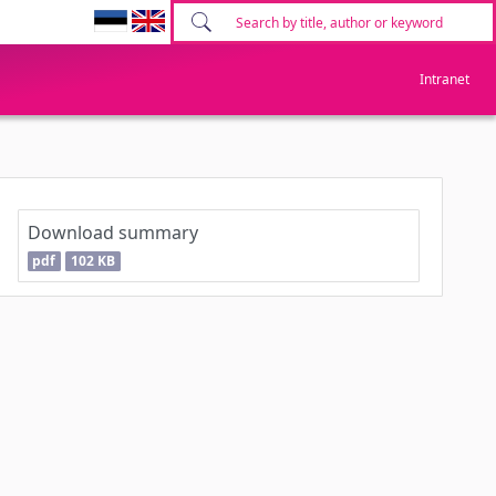
Intranet
Download summary
pdf
102 KB