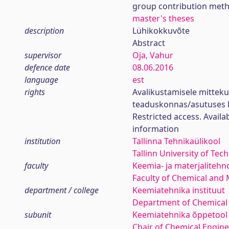
group contribution met
master's theses
description
Lühikokkuvõte
Abstract
supervisor
Oja, Vahur
defence date
08.06.2016
language
est
rights
Avalikustamisele mittek
teaduskonnas/asutuses 
Restricted access. Availa
information
institution
Tallinna Tehnikaülikool
Tallinn University of Tec
faculty
Keemia- ja materjaliteh
Faculty of Chemical and 
department / college
Keemiatehnika instituut
Department of Chemical
subunit
Keemiatehnika õppetool
Chair of Chemical Engin