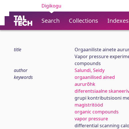
Digikogu
Search
Collections
Indexes
title
Orgaaniliste ainete aur
Vapor pressure experime
compounds
author
Salundi, Seidy
keywords
orgaanilised ained
aururõhk
diferentsiaalne skaneeri
grupi kontributsiooni m
magistritööd
organic compounds
vapor pressure
differential scanning cal