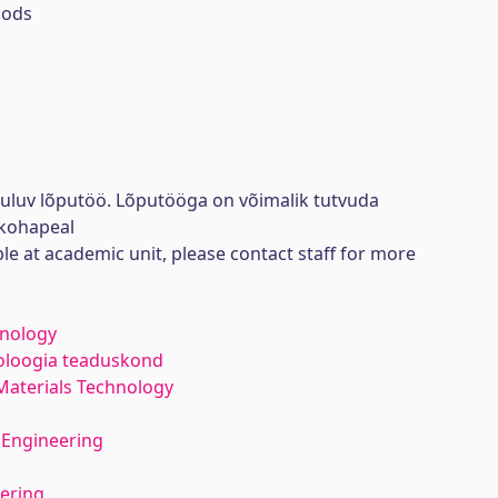
hods
uuluv lõputöö. Lõputööga on võimalik tutvuda
kohapeal
ble at academic unit, please contact staff for more
hnology
noloogia teaduskond
Materials Technology
 Engineering
eering