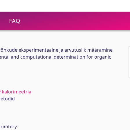
FAQ
urõhkude eksperimentaalne ja arvutuslik määramine
ntal and computational determination for organic
v kalorimeetria
eetodid
orimtery