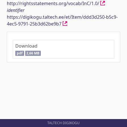
http://rightsstatements.org/vocab/InC/1.0/
identifier
https://digikogu.taltech.ee/et/Item/ddd3d250-b5c9-
4ec5-9791-25b3d62be9b7
Download
pdf
2,66 MB
TALTECH DIGIKOGU