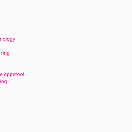
hnology
ering
e õppetool
ing