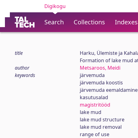
Digikogu
Search
Collections
Indexes
title
Harku, Ülemiste ja Kaha
Formation of lake mud at
author
Metsaroos, Meidi
keywords
järvemuda
järvemuda koostis
järvemuda eemaldamine
kasutusalad
magistritööd
lake mud
lake mud structure
lake mud removal
range of use