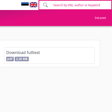
Intranet
Download fulltext
pdf
2,26 MB