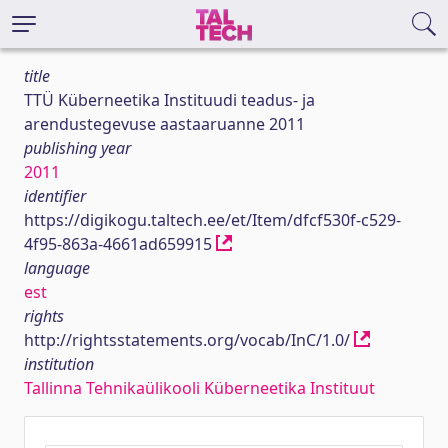
title
TTÜ Küberneetika Instituudi teadus- ja
arendustegevuse aastaaruanne 2011
publishing year
2011
identifier
https://digikogu.taltech.ee/et/Item/dfcf530f-c529-
4f95-863a-4661ad659915
language
est
rights
http://rightsstatements.org/vocab/InC/1.0/
institution
Tallinna Tehnikaülikooli Küberneetika Instituut