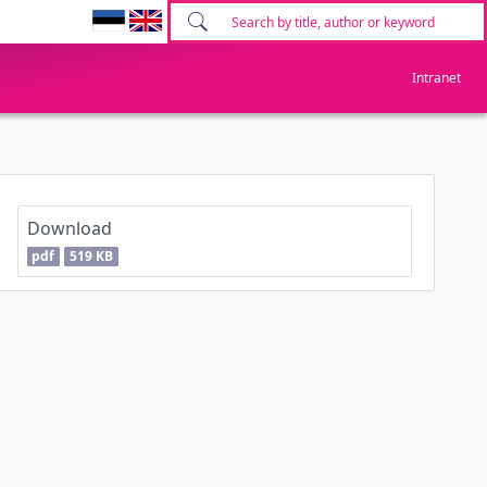
Intranet
Download
pdf
519 KB