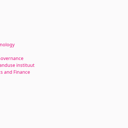
hnology
Governance
anduse instituut
s and Finance