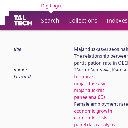
Digikogu
Search
Collections
Indexes
title
Majanduskasvu seos nais
The relationship betwee
participation rate in OE
author
Tšermošentseva, Ksenia
keywords
tööhõive
majanduskasv
majanduskriis
paneelanalüüs
Female employment rate
economic growth
economic crisis
panel data analysis