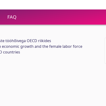
FAQ
te tööhõivega OECD riikides
n economic growth and the female labor force
CD countries