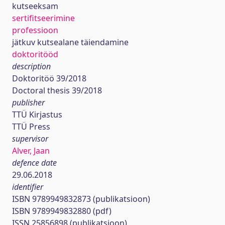
kutseeksam
sertifitseerimine
professioon
jätkuv kutsealane täiendamine
doktoritööd
description
Doktoritöö 39/2018
Doctoral thesis 39/2018
publisher
TTÜ Kirjastus
TTÜ Press
supervisor
Alver, Jaan
defence date
29.06.2018
identifier
ISBN 9789949832873 (publikatsioon)
ISBN 9789949832880 (pdf)
ISSN 25856898 (publikatsioon)