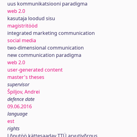
uus kommunikatsiooni paradigma
web 2.0
kasutaja loodud sisu
magistritööd
integrated marketing communication
social media
two-dimensional communication
new communication paradigma
web 2.0
user-generated content
master's theses
supervisor
Špiljov, Andrei
defence date
09.06.2016
language
est
rights
Lõputöö kättesaadav TTÜ arvutivõrgus